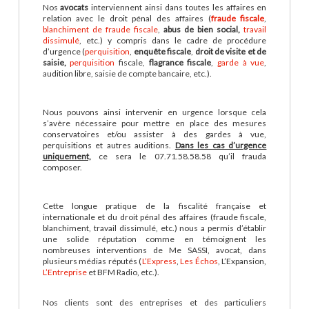
Nos
avocats
interviennent ainsi dans toutes les affaires en
relation avec le droit pénal des affaires (
fraude fiscale
,
blanchiment de fraude fiscale
,
abus de bien social,
travail
dissimulé
, etc.) y compris dans le cadre de procédure
d’urgence (
perquisition
,
enquête fiscale
,
droit de visite et de
saisie,
perquisition
fiscale,
flagrance fiscale
,
garde à vue
,
audition libre, saisie de compte bancaire, etc.).
Nous pouvons ainsi intervenir en urgence lorsque cela
s’avère nécessaire pour mettre en place des mesures
conservatoires et/ou assister à des gardes à vue,
perquisitions et autres auditions.
Dans les cas d’urgence
uniquement,
ce sera le 07.71.58.58.58 qu’il frauda
composer.
Cette longue pratique de la fiscalité française et
internationale et du droit pénal des affaires (fraude fiscale,
blanchiment, travail dissimulé, etc.) nous a permis d’établir
une solide réputation comme en témoignent les
nombreuses interventions de Me SASSI, avocat, dans
plusieurs médias réputés (
L’Express
,
Les Échos
, L’Expansion,
L’Entreprise
et BFM Radio, etc.).
Nos clients sont des entreprises et des particuliers