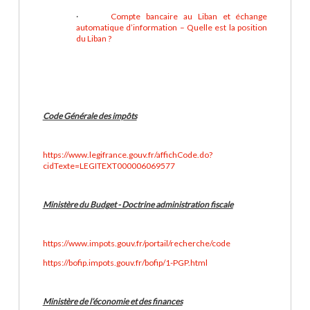
·
Compte bancaire au Liban et échange
automatique d’information – Quelle est la position
du Liban ?
Code Générale des impôts
https://www.legifrance.gouv.fr/affichCode.do?
cidTexte=LEGITEXT000006069577
Ministère du Budget - Doctrine administration fiscale
https://www.impots.gouv.fr/portail/recherche/code
https://bofip.impots.gouv.fr/bofip/1-PGP.html
Ministère de l’économie et des finances