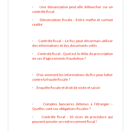
·
Une dénonciation peut-elle déboucher sur un
contrôle fiscal
·
Dénonciation fiscale - Entre mythe et surtout
réalité
·
Contrôle fiscal – Le fisc peut désormais utiliser
des informations et des documents volés
·
Controle fiscal - Quel est le délai de prescription
en cas d'agissements frauduleux ?
·
D’où viennent les informations du fisc pour lutter
contre la fraude fiscale ?
·
Enquête fiscale et droit de visite et saisie
·
Comptes bancaires détenus à l’étranger –
Quelles sont vos obligations fiscales ?
·
Contrôle fiscal - 10 vices de procédure qui
peuvent annuler un redressement fiscal !