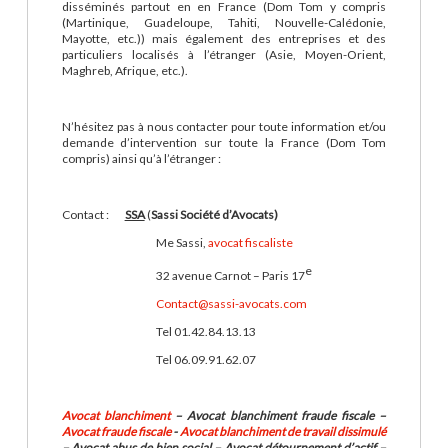
disséminés partout en en France (Dom Tom y compris
(Martinique, Guadeloupe, Tahiti, Nouvelle-Calédonie,
Mayotte, etc.)) mais également des entreprises et des
particuliers localisés à l’étranger (Asie, Moyen-Orient,
Maghreb, Afrique, etc.).
N’hésitez pas à nous contacter pour toute information et/ou
demande d’intervention sur toute la France (Dom Tom
compris) ainsi qu’à l’étranger :
Contact :
SSA
(
Sassi Société d’Avocats)
Me Sassi,
avocat fiscaliste
e
32 avenue Carnot – Paris 17
Contact@sassi-avocats.com
Tel 01.42.84.13.13
Tel 06.09.91.62.07
Avocat blanchiment
– Avocat blanchiment fraude fiscale –
Avocat fraude fiscale
-
Avocat blanchiment de travail dissimulé
– Avocat abus de bien social – Avocat détournement d’actif –