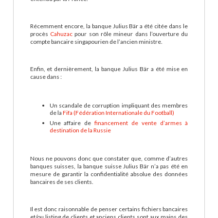
Récemment encore, la banque Julius Bär a été citée dans le
procès
Cahuzac
pour son rôle mineur dans l’ouverture du
compte bancaire singapourien de l’ancien ministre.
Enfin, et dernièrement, la banque Julius Bär a été mise en
cause dans :
Un scandale de corruption impliquant des membres
de la
Fifa (Fédération Internationale du Football)
Une affaire de
financement de vente d’armes à
destination de la Russie
Nous ne pouvons donc que constater que, comme d’autres
banques suisses, la banque suisse Julius Bär n’a pas été en
mesure de garantir la confidentialité absolue des données
bancaires de ses clients.
Il est donc raisonnable de penser certains fichiers bancaires
et/ou listing de clients et anciens clients sont aux mains des