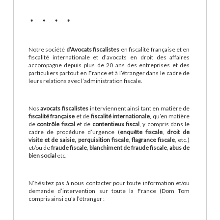
* * * *
Notre société
d’Avocats fiscalistes
en fiscalité française et en
fiscalité internationale et d’avocats en droit des affaires
accompagne depuis plus de 20 ans des entreprises et des
particuliers partout en France et à l’étranger dans le cadre de
leurs relations avec l’administration fiscale.
Nos
avocats fiscalistes
interviennent ainsi tant en matière de
fiscalité française
et de
fiscalité internationale
, qu’en matière
de
contrôle fiscal
et de
contentieux fiscal
, y compris dans le
cadre de procédure d’urgence (
enquête fiscale
,
droit de
visite et de saisie,
perquisition fiscale
,
flagrance fiscale
, etc.)
et/ou de
fraude fiscale
,
blanchiment de fraude fiscale
,
abus de
bien social
etc.
N’hésitez pas à nous contacter pour toute information et/ou
demande d’intervention sur toute la France (Dom Tom
compris ainsi qu’à l’étranger :