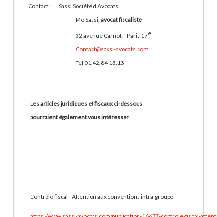
Contact : Sassi Société d’Avocats
Me Sassi,
avocat fiscaliste
e
32 avenue Carnot – Paris 17
Contact@sassi-avocats.com
Tel 01.42.84.13.13
Les articles juridiques et fiscaux ci-dessous
pourraient également vous intéresser
Contrôle fiscal - Attention aux conventions intra-groupe
https://www.sassi-avocats.com/publication-16677-controle-fiscal-atten