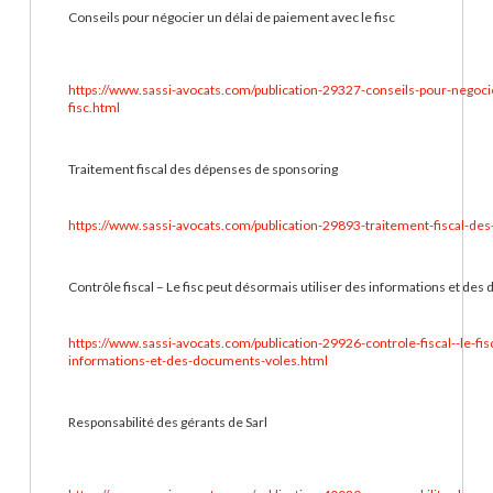
Conseils pour négocier un délai de paiement avec le fisc
https://www.sassi-avocats.com/publication-29327-conseils-pour-negoci
fisc.html
Traitement fiscal des dépenses de sponsoring
https://www.sassi-avocats.com/publication-29893-traitement-fiscal-de
Contrôle fiscal – Le fisc peut désormais utiliser des informations et de
https://www.sassi-avocats.com/publication-29926-controle-fiscal--le-fis
informations-et-des-documents-voles.html
Responsabilité des gérants de Sarl