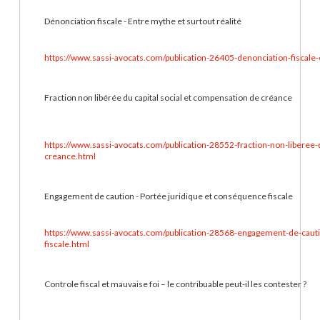
Dénonciation fiscale - Entre mythe et surtout réalité
https://www.sassi-avocats.com/publication-26405-denonciation-fiscale-
Fraction non libérée du capital social et compensation de créance
https://www.sassi-avocats.com/publication-28552-fraction-non-liberee-
creance.html
Engagement de caution - Portée juridique et conséquence fiscale
https://www.sassi-avocats.com/publication-28568-engagement-de-caut
fiscale.html
Controle fiscal et mauvaise foi – le contribuable peut-il les contester ?