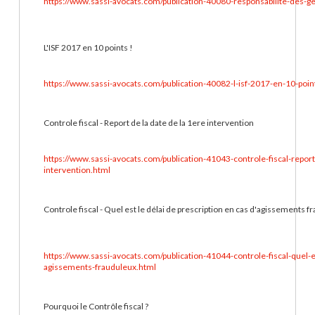
https://www.sassi-avocats.com/publication-40080-responsabilite-des-ge
L'ISF 2017 en 10 points !
https://www.sassi-avocats.com/publication-40082-l-isf-2017-en-10-poin
Controle fiscal - Report de la date de la 1ere intervention
https://www.sassi-avocats.com/publication-41043-controle-fiscal-report
intervention.html
Controle fiscal - Quel est le délai de prescription en cas d'agissements f
https://www.sassi-avocats.com/publication-41044-controle-fiscal-quel-e
agissements-frauduleux.html
Pourquoi le Contrôle fiscal ?