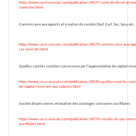
https://www.sassi-avocats.com/publication-28577-controle-fiscal-et-mauv
contester.html
Commissaire aux apports et creation de societe (Sarl, Eurl, Sas, Sasu etc.
https://www.sassi-avocats.com/publication-28579-commissaire-aux-appor
sas-sasu-etc.html
Quelles sont les societes concernees par l’augmentation de capital reser
https://www.sassi-avocats.com/publication-28592-quelles-sont-les-soc
de-capital-reservee-aux-salaries.html
Société de personnes et taxation des avantages octroyées aux filiales
https://www.sassi-avocats.com/publication-28770-societe-de-personne
aux-filiales.html