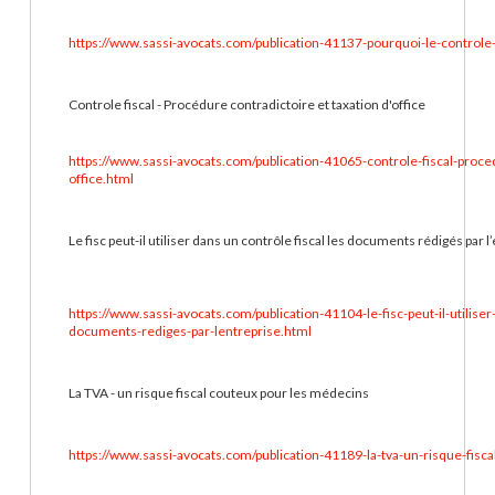
https://www.sassi-avocats.com/publication-41137-pourquoi-le-controle-
Controle fiscal - Procédure contradictoire et taxation d'office
https://www.sassi-avocats.com/publication-41065-controle-fiscal-proced
office.html
Le fisc peut-il utiliser dans un contrôle fiscal les documents rédigés par l
https://www.sassi-avocats.com/publication-41104-le-fisc-peut-il-utiliser
documents-rediges-par-lentreprise.html
La TVA - un risque fiscal couteux pour les médecins
https://www.sassi-avocats.com/publication-41189-la-tva-un-risque-fisc