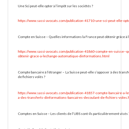
Une Sci peut-elle opter à l’impôt sur les sociétés ?
https://www.sassi-avocats.com/publication-41710-une-sci-peut-elle-opte
Compte en Suisse – Quelles informations la France peut obtenir grâce à 
https://www.sassi-avocats.com/publication-41860-compte-en-suisse--qu
obtenir-grace-a-lechange-automatique-dinformations.html
Compte bancaire à l’étranger – La Suisse peut-elle s’opposer à des trans
de fichiers volés ?
https://www.sassi-avocats.com/publication-41857-compte-bancaire-a-let
a-des-transferts-dinformations-bancaires-decoulant-de-fichiers-voles.
Comptes en Suisse – Les clients de l’UBS sont-ils particulièrement visés 