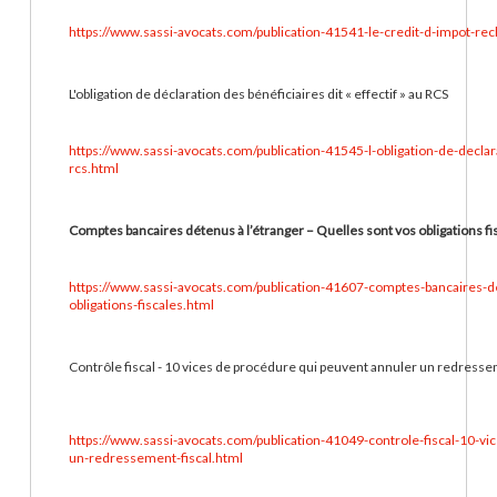
https://www.sassi-avocats.com/publication-41541-le-credit-d-impot-re
L'obligation de déclaration des bénéficiaires dit « effectif » au RCS
https://www.sassi-avocats.com/publication-41545-l-obligation-de-declara
rcs.html
Comptes bancaires détenus à l’étranger – Quelles sont vos obligations fis
https://www.sassi-avocats.com/publication-41607-comptes-bancaires-de
obligations-fiscales.html
Contrôle fiscal - 10 vices de procédure qui peuvent annuler un redressem
https://www.sassi-avocats.com/publication-41049-controle-fiscal-10-v
un-redressement-fiscal.html